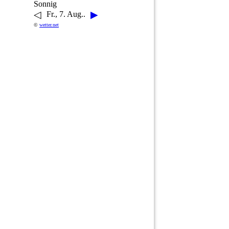
Sonnig
◁
▶
Fr., 7. Aug..
©
wetter.net